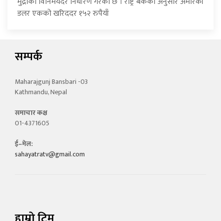
मुद्राको विनिमयदर निर्धारण गरेको छ । राष्ट्र बैंकका अनुसार अमेरिकी
डलर एकको खरिददर १५२ रुपैयाँ
सम्पर्क
Maharajgunj Bansbari -03
Kathmandu, Nepal
समाचार कक्ष
01-4371605
ई–मेल:
sahayatratv@gmail.com
हाम्रो टिम