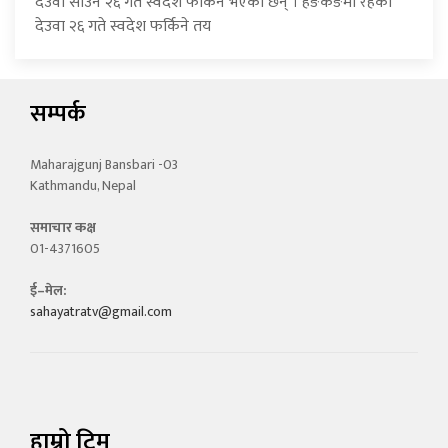
देउवा साउन २६ गते स्वदेश फर्किने भएका छन् । हङकङमा रहेका
देउवा २६ गते स्वदेश फर्किने तय
सम्पर्क
Maharajgunj Bansbari -03
Kathmandu, Nepal
समाचार कक्ष
01-4371605
ई–मेल:
sahayatratv@gmail.com
हाम्रो टिम