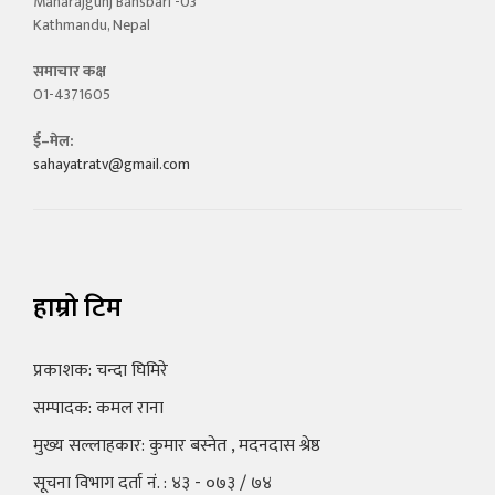
Maharajgunj Bansbari -03
Kathmandu, Nepal
समाचार कक्ष
01-4371605
ई–मेल:
sahayatratv@gmail.com
हाम्रो टिम
प्रकाशक: चन्दा घिमिरे
सम्पादक: कमल राना
मुख्य सल्लाहकार: कुमार बस्नेत , मदनदास श्रेष्ठ
सूचना विभाग दर्ता नं. : ४३ - ०७३ / ७४