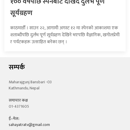
१०० वर्षपछि स्पेनबाट देखिँदै दुर्लभ पूर्ण
सूर्यग्रहण
काठमाडौँ । साउन २२, आगामी अगस्ट १२ मा स्पेनको आकाशमा एक
शताब्दीपछि दुर्लभ पूर्ण सूर्यग्रहण देखिने भएपछि वैज्ञानिक, खगोलप्रेमी
र पर्यटकहरू उत्साहित बनेका छन् ।
सम्पर्क
Maharajgunj Bansbari -03
Kathmandu, Nepal
समाचार कक्ष
01-4371605
ई–मेल:
sahayatratv@gmail.com