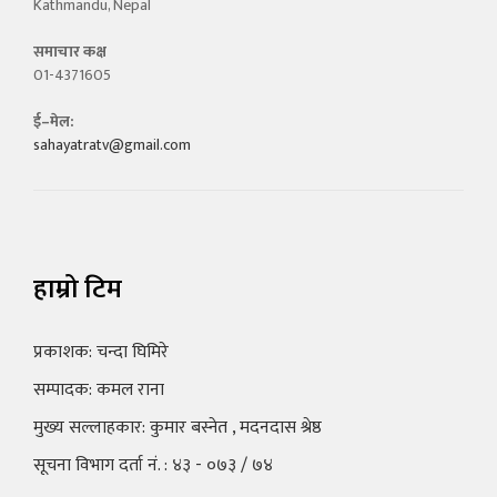
Kathmandu, Nepal
समाचार कक्ष
01-4371605
ई–मेल:
sahayatratv@gmail.com
हाम्रो टिम
प्रकाशक: चन्दा घिमिरे
सम्पादक: कमल राना
मुख्य सल्लाहकार: कुमार बस्नेत , मदनदास श्रेष्ठ
सूचना विभाग दर्ता नं. : ४३ - ०७३ / ७४