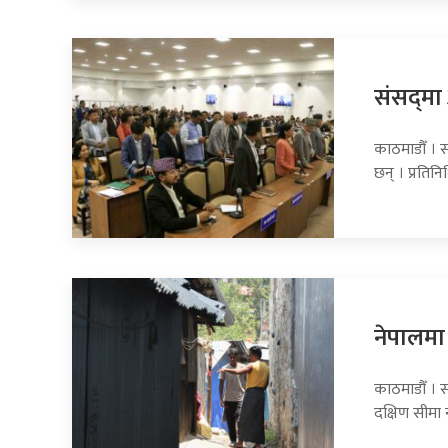
संसद्‍म
काठमाडौँ । 
छन् । प्रति
नेपालमा 
काठमाडौँ । स
दक्षिण सीमा