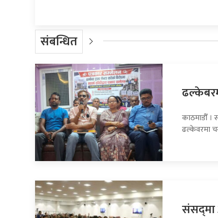
संबन्धित
ढल्केबरमा
काठमाडौँ । सा
ढल्केवरमा 
संसद्‍म