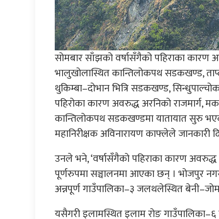
सोमबार साँझको वर्षासँगैको पहिराका कारण 
भालुखोलास्थित कान्तिलोकपथ सडकखण्ड, ताप्
थुकिम्बा–दोभान भित्रि सडकखण्ड, सिन्धुपाल्च
पहिरोका कारण अवरुद्ध अरनिको राजमार्ग, मक
कान्तिलोकपथ सडकखण्डमा यातायात सुरु भएको केन्
महानिरीक्षक अविनारायण काफ्लेले जानकारी द
उनले भने, ‘वर्षासँगैको पहिराका कारण अवरुद्ध
पूर्णरुपमा सञ्चालनमा आएका छन् । भोजपुर नग
अन्नपूर्ण गाउँपालिका–३ जलथलेस्थित बेनी–ज
यसैगरी इलामस्थित इलाम रोङ गाउँपालिका–६ सल