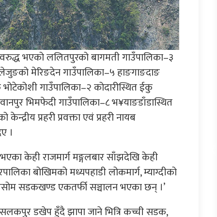
अवरुद्ध भएको ललितपुरको बागमती गाउँपालिका–३
लेजुङको मेरिङदेन गाउँपालिका–५ हाङगाङदाङ
ोक भोटेकोशी गाउँपालिका–२ कोदारीस्थित ईकु
वानपुर भिमफेदी गाउँपालिका–८ भ¥याङडाँडास्थित
द्रीय प्रहरी प्रवक्ता एवं प्रहरी नायब
िए ।
 भएका केही राजमार्ग मङ्गलबार साँझदेखि केही
रपालिका बोखिमको मध्यपहाडी लोकमार्ग, म्याग्दीको
ोमसोम सडकखण्ड एकतर्फी सञ्चालन भएका छन् ।’
कपुर डखेप हुँदै झापा जाने भित्रि कच्ची सडक,