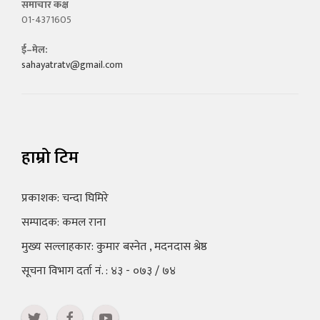
समाचार कक्ष
01-4371605
ई–मेल:
sahayatratv@gmail.com
हाम्रो टिम
प्रकाशक: चन्दा घिमिरे
सम्पादक: कमल राना
मुख्य सल्लाहकार: कुमार बस्नेत , मदनदास श्रेष्ठ
सूचना विभाग दर्ता नं. : ४३ - ०७३ / ७४