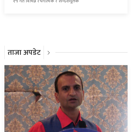
१५ गते विभिन्न रचनात्मक र सन्देशमूलक
ताजा अपडेट