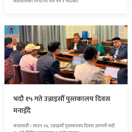
बडिमालिका मन्दिरमा यस वर्ष १ भदौबाट
भदौ १५ गते उन्नाइसौँ पुस्तकालय दिवस
मनाइँदै
काठमाडौँ । साउन २४, उन्नाइसौँ पुस्तकालय दिवस आगामी भदौ