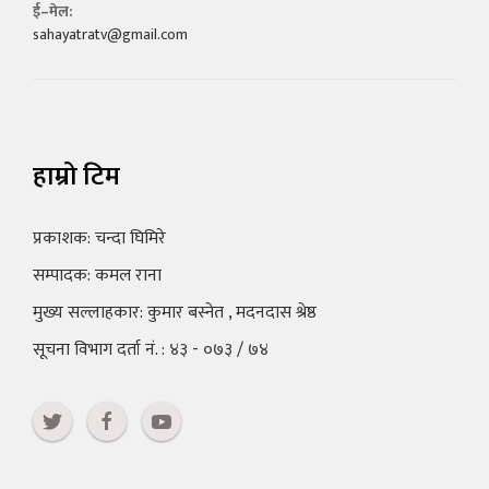
ई–मेल:
sahayatratv@gmail.com
हाम्रो टिम
प्रकाशक: चन्दा घिमिरे
सम्पादक: कमल राना
मुख्य सल्लाहकार: कुमार बस्नेत , मदनदास श्रेष्ठ
सूचना विभाग दर्ता नं. : ४३ - ०७३ / ७४