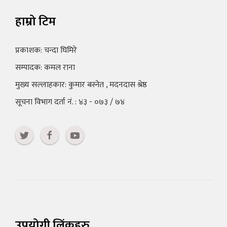
हाम्रो टिम
प्रकाशक: चन्दा घिमिरे
सम्पादक: कमल राना
मुख्य सल्लाहकार: कुमार बस्नेत , मदनदास श्रेष्ठ
सूचना विभाग दर्ता नं. : ४३ - ०७३ / ७४
उपयोगी लिंकहरु