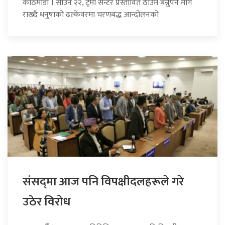
काठमाडौँ । साउन २२, ट्रमा सेन्टर प्रस्तावित ठाउँमै बन्नुपर्ने माग
राख्दै धनुषाको ढल्केवरमा चरणबद्ध आन्दोलनको
संसद्‍मा आज पनि विपक्षीदलहरूले गरे
उठेर विरोध