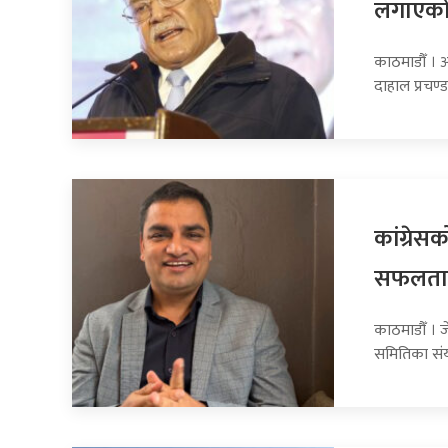
लगाएको 
काठमाडौँ । अ
दाहाल प्रचण
कांग्रे
सफलतापू
काठमाडौँ । ज
समितिका संय