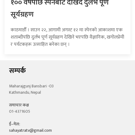
१०० वर्षपछि स्पेनबाट देखिँदै दुर्लभ पूर्ण
सूर्यग्रहण
काठमाडौँ । साउन २२, आगामी अगस्ट १२ मा स्पेनको आकाशमा एक
शताब्दीपछि दुर्लभ पूर्ण सूर्यग्रहण देखिने भएपछि वैज्ञानिक, खगोलप्रेमी
र पर्यटकहरू उत्साहित बनेका छन् ।
सम्पर्क
Maharajgunj Bansbari -03
Kathmandu, Nepal
समाचार कक्ष
01-4371605
ई–मेल:
sahayatratv@gmail.com