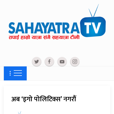
अब ‘इगो पोलिटिक्स’ नगरौं