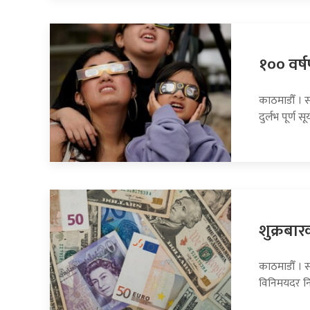
१०० वर्षप
काठमाडौँ । 
दुर्लभ पूर्ण सूर
शुक्रबार
काठमाडौँ । सा
विनिमयदर नि