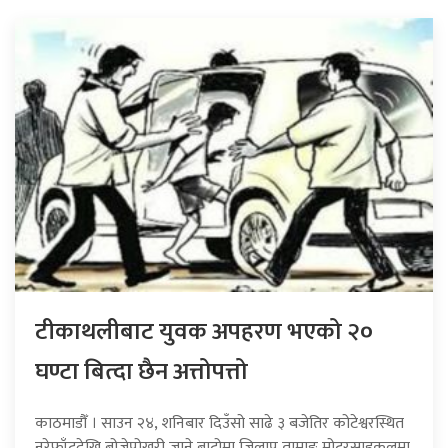
टीकाथलीबाट युवक अपहरण भएको २०
घण्टा बित्दा छैन अत्तोपत्तो
काठमाडौँ । साउन २४, शनिबार दिउँसो साढे ३ बजेतिर कोटेश्वरस्थित
नरेफाँटदेखि बोजेपोखरी जाने बाटोमा जिलाप तामाङ मोटरसाइकलमा