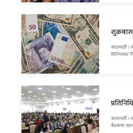
शुक्रबार
काठमाडौँ । सा
विनिमयदर नि
प्रतिनि
काठमाडौँ । 
बैठकमा चार