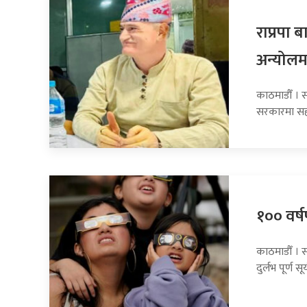
राप्रपा
अन्योलम
काठमाडौँ । सा
सरकारमा सह
१०० वर्षप
काठमाडौँ । 
दुर्लभ पूर्ण सूर