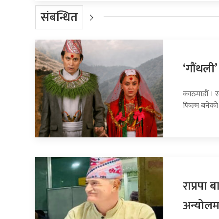
संबन्धित
‘गौंथली’
काठमाडौँ । स
फिल्म बनेको
राप्रपा
अन्योलम