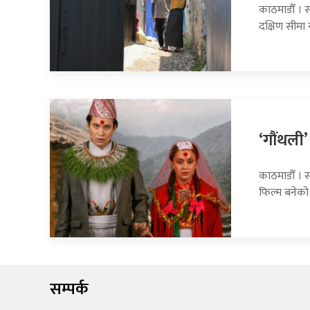
काठमाडौँ । स
दक्षिण सीमा
‘गौंथली’
काठमाडौँ । स
फिल्म बनेको
सम्पर्क