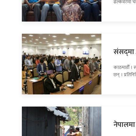
ढल्केवरमा 
संसद्‍म
काठमाडौँ । 
छन् । प्रति
नेपालमा 