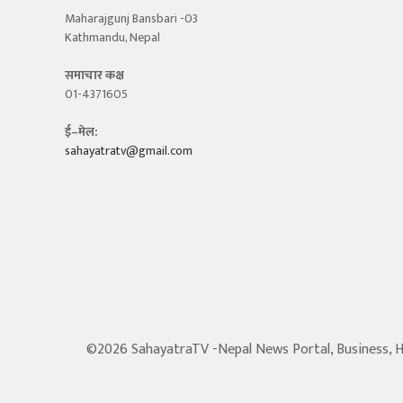
Maharajgunj Bansbari -03
Kathmandu, Nepal
समाचार कक्ष
01-4371605
ई–मेल:
sahayatratv@gmail.com
©2026 SahayatraTV -Nepal News Portal, Business, Hot