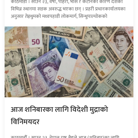
काठमाडौँ । साउन २३, वर्षा, पहिरो, भास र कटानका कारण देशका
विभिन्न स्थानमा सडक अवरुद्ध भएका छन् । प्रहरी प्रधानकार्यालयका
अनुसार तेह्रथुमको मध्यपहाडी लोकमार्ग, सिन्धुपाल्चोकको
आज शनिबारका लागि विदेशी मुद्राको
विनिमयदर
काठमाडौँ । साउन २३, नेपाल राष्ट्र बैङ्कले आज (शनिबार)का लागि