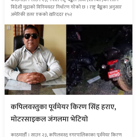
विदेशी मुद्राको विनिमयदर निर्धारण गरेको छ । राष्ट्र बैङ्कका अनुसार
अमेरिकी डलर एकको खरिददर १५२
कपिलवस्तुका पूर्वमेयर किरण सिंह हराए,
माेटरसाइकल जंगलमा भेटियाे
काठमाडौँ । साउन २३, कपिलवस्तु नगरपालिकाका पूर्वमेयर किरण