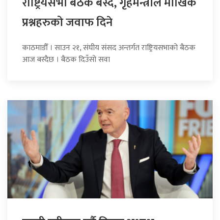
राष्ट्रियसभा बैठक बस्दै, गृहमन्त्रीले मौखिक
प्रश्नहरुको जवाफ दिने
काठमाडौँ । साउन २१, संघीय संसद अन्तर्गत राष्ट्रियसभाको बैठक
आज बस्दैछ । बैठक दिउँसो सवा