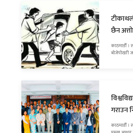
टीकाथली
छैन अत्तो
काठमाडौँ । स
बोजेपोखरी ज
विश्वविद्
गराउन नि
काठमाडौँ । स
प्रमुख आधार 