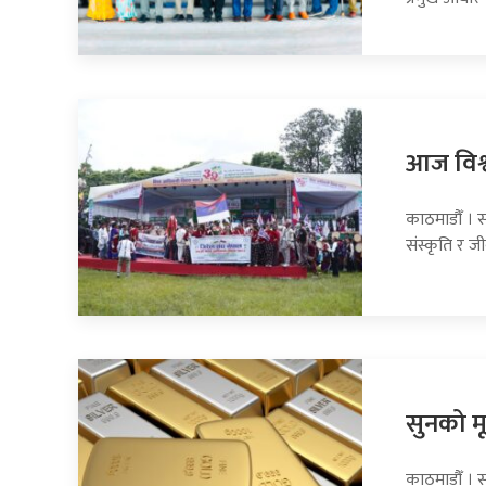
आज विश्
काठमाडौँ । 
संस्कृति र ज
सुनको मू
काठमाडौँ । स