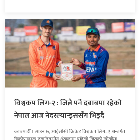
विश्वकप लिग-२ : जित्नै पर्ने दबाबमा रहेको
नेपाल आज नेदरल्यान्ड्ससँग भिड्दै
काठमाडौँ । साउन ७, आईसीसी क्रिकेट विश्वकप लिग–२ अन्तर्गत
त्रिकोणात्मक एकदिवसीय शृंखलामा पहिलो जितको खोजीमा