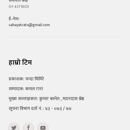
समाचार कक्ष
01-4371605
ई–मेल:
sahayatratv@gmail.com
हाम्रो टिम
प्रकाशक: चन्दा घिमिरे
सम्पादक: कमल राना
मुख्य सल्लाहकार: कुमार बस्नेत , मदनदास श्रेष्ठ
सूचना विभाग दर्ता नं. : ४३ - ०७३ / ७४