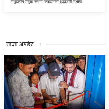
समुदायले संयुक्त रूपमा मनाइरहेको श्रद्धाञ्जली सभामा
ताजा अपडेट