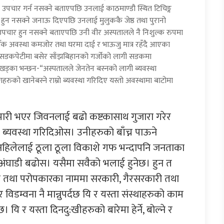
 उपचार गर्न नसक्ने बता
एपछि उनलाई काठमाण्डौ स्थित टिचिङ्ग
 हुन नसक्ने जनाऊ दिएपछि उनलाई मुलुककै जेष्ठ तथा पुरानो
उपचार हुन नसक्ने बताएपछि उनी वीर अस्पतालले नै निशुल्क रुपमा
 अवस्था कमजोर तथा घरमा दाई र भाऊजु मात्र रहँदै आएका
 सडकपेटीमा बसेर साँझबिहानको गर्जोको लागी सडकमा
ड्का भन्छन-“अस्पतालले जेनतेन बस्नको लागी ब्यवस्था
को खानेबस्ने राम्रो ब्यवस्था गरिदिए यस्तो अवस्थामा बाटोमा
बिमारी भएर जिवनलाई बढो कष्टकासाथ गुजारा गरेर
यवस्था गरिदिओस। उनीहरुको बाँच्न पाऊने
अहिलेलाई ठूला ठूला विकाशे गफ भन्दापनि जनताका
 अंघाडी बढोस। यसैमा सवैको भलाई हुनेछ। हुन त
ार तथा परोपकारका नाममा सरकारी, गैरसरकारी तथा
िडम्वना नै मान्नुपर्दछ यि र यस्ता संस्थाहरुको काम
ि र यस्ता दिनदु:खीहरुको बारेमा हेर्ने, बोल्ने र