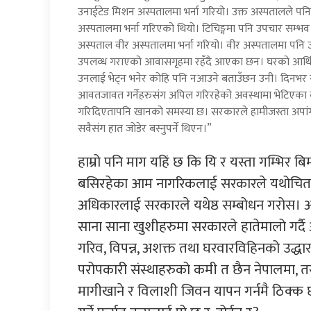
उनाईटेड मिशन अस्पतालमा भर्ना गरियो। उक्त अस्पतालले पनि
अस्पतालमा भर्ना गरिएको थियो। टिचिङ्गमा पनि उपचार सम्भव
अस्पताल वीर अस्पतालमा भर्ना गरियो। वीर अस्पतालमा पनि 
उपलव्ध गराएको आवासगृहमा रहँदै आएका छन। घरको आर्थिक
उनलाई भेट्न भनेर कोहि पनि नआउने बताउँछन उनी। दिनभर
आवतजावत गर्नेहरुसंग अपिल गरिरहेको अवस्थामा भेटिएका ख
गरिदिएतापनि खानको समस्या छ। सरकारले हामीजस्ता अपांगहरु
सवैसंग हात जोडेर बस्नुपर्ने थिएन।”
हाम्रो पनि माग यहिं छ कि यि र यस्ता गम्भिर 
बसिरहेका आम नागरिकलाई सरकारले यथोचित ब्
अधिकारलाई सरकारले यथेष्ठ सम्बोधन गरोस। 
साना साना खुशीहरुमा सरकारले हातेमालो गर्दै
गरिव, विपन्न, अशक्त तथा घरवारविहिनको उद्ध
परोपकारी संस्थाहरुको कमी त छैन नेपालमा, तर व
मागीखाने र विलाशी जिवन यापन गर्नमै ठिक्क छ। य