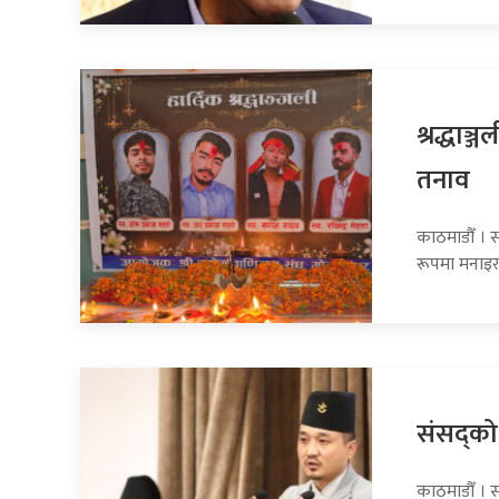
श्रद्धाञ
तनाव
काठमाडौँ । स
रूपमा मनाइरह
संसद्को र
काठमाडौँ । साउ