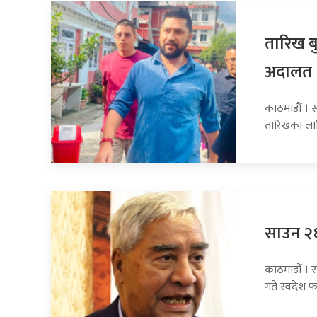
तारिख बु
अदालत
काठमाडौँ । सा
तारिखका ला
साउन २६ 
काठमाडौँ । स
गते स्वदेश फ