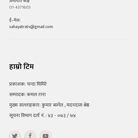
समाचार कक्ष
01-4371605
ई–मेल:
sahayatratv@gmail.com
हाम्रो टिम
प्रकाशक: चन्दा घिमिरे
सम्पादक: कमल राना
मुख्य सल्लाहकार: कुमार बस्नेत , मदनदास श्रेष्ठ
सूचना विभाग दर्ता नं. : ४३ - ०७३ / ७४