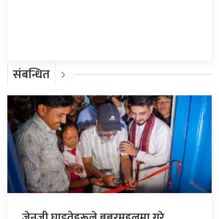
प्रतिक्रिया दिनुहोस्
संबन्धित
जेनजी घाइतेहरूले बबरमहलमा गरे