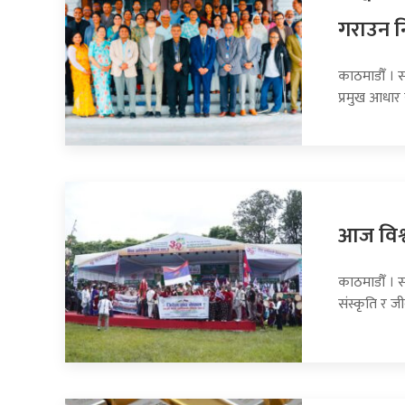
गराउन नि
काठमाडौँ । स
प्रमुख आधार 
आज विश्
काठमाडौँ । 
संस्कृति र ज