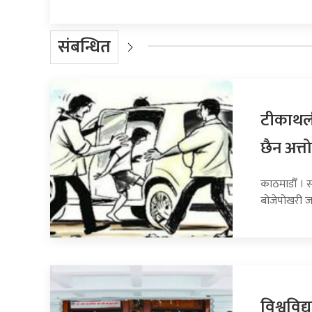
संबन्धित
टीकाथली
छैन अत्तो
काठमाडौँ । स
बोजेपोखरी ज
विश्वविद्