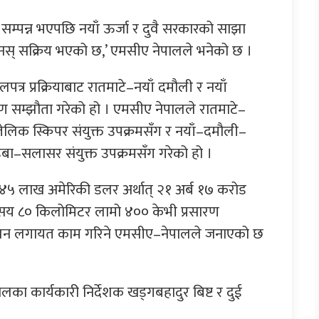
सम्पन्न भएपछि नयाँ ऊर्जा र दुवै सरकारको साझा
पुनस् सक्रिय भएको छ,’ एमसीए नेपालले भनेको छ ।
ोलपत्र प्रक्रियाबाट रातमाटे–नयाँ दमौली र नयाँ
ण सम्झौता गरेको हो । एमसीए नेपालले रातमाटे–
्जेलिक स्किपर संयुक्त उपक्रमसँग र नयाँ–दमौली–
इबा–सलासर संयुक्त उपक्रमसँग गरेको हो ।
४५ लाख अमेरिकी डलर अर्थात् २१ अर्ब १७ करोड
 १ सय ८० किलोमिटर लामो ४०० केभी प्रसारण
्चालन लगायत काम गरिने एमसीए–नेपालले जनाएको छ
का कार्यकारी निर्देशक खड्गबहादुर बिष्ट र दुई