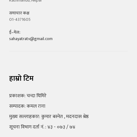
Kathmandu, Nepal
समाचार कक्ष
01-4371605
ई–मेल:
sahayatratv@gmail.com
हाम्रो टिम
प्रकाशक: चन्दा घिमिरे
सम्पादक: कमल राना
मुख्य सल्लाहकार: कुमार बस्नेत , मदनदास श्रेष्ठ
सूचना विभाग दर्ता नं. : ४३ - ०७३ / ७४