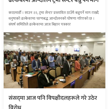
ढल्केबरमा आन्दोलन ट्रमा सेन्टर बन्नु पर्ने माग
काठमाडौँ । साउन २२, ट्रमा सेन्टर प्रस्तावित ठाउँमै बन्नुपर्ने माग राख्दै
धनुषाको ढल्केवरमा चरणबद्ध आन्दोलनको घोषणा गरिएको छ ।
संघर्ष समितिले ढल्केवरमा आज बिहान पत्रकार
संसद्‍मा आज पनि विपक्षीदलहरूले गरे उठेर
विरोध