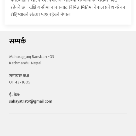
काठमाडौँ । साउन २२, नेपालमा रोहिंग्या शरणार्थीको संख्या ५२६
रहेको छ । दक्षिण सीमा नाकाबााट विभिन्न मितिमा नेपाल प्रवेश गरेका
रोहिंग्याको संख्या ५२६ रहेको नेपाल
सम्पर्क
Maharajgunj Bansbari -03
Kathmandu, Nepal
समाचार कक्ष
01-4371605
ई–मेल:
sahayatratv@gmail.com