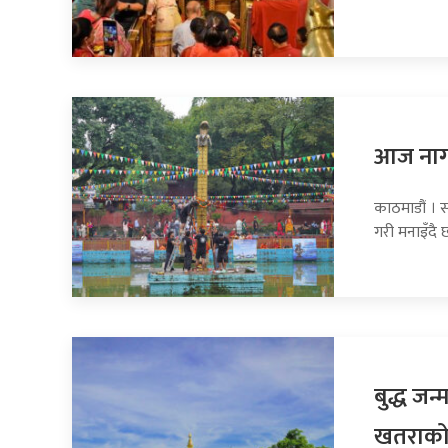
आज नागपञ
काठमाडौं । 
गरी मनाइँदै छ
बुद्ध जन
खतराको