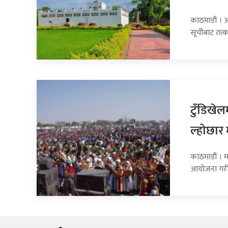
काठमाडौं । अ
सूचीबाट तत्
टुँडिखे
ल्होछार 
काठमाडौं । म
आयोजना गरी ह